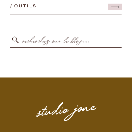
/ OUTILS
Search
for:
studio jone