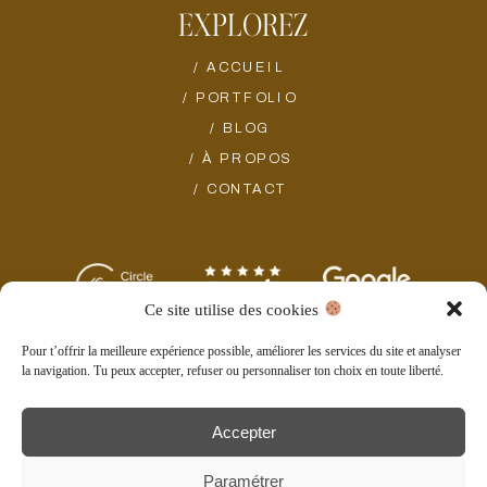
EXPLOREZ
/ ACCUEIL
/ PORTFOLIO
/ BLOG
/ À PROPOS
/ CONTACT
Ce site utilise des cookies
Pour t’offrir la meilleure expérience possible, améliorer les services du site et analyser
© 2025 Studio Jone
la navigation. Tu peux accepter, refuser ou personnaliser ton choix en toute liberté.
Graphiste & webdesigner, Les Sables d'Olonne, Vendée
Mentions légales & politique de confidentialité
Accepter
Conditions générales de vente
Paramétrer