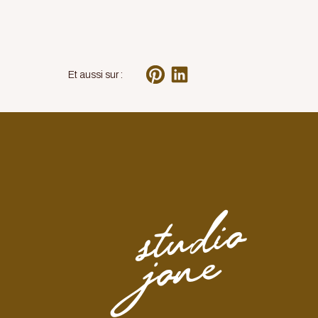
Et aussi sur :
s
t
u
di
o
j
o
n
e