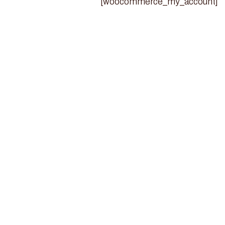
[woocommerce_my_account]