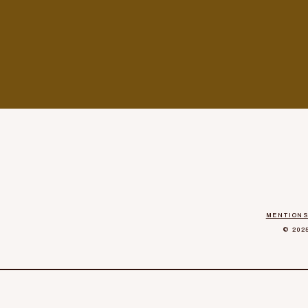
MENTIONS
© 202