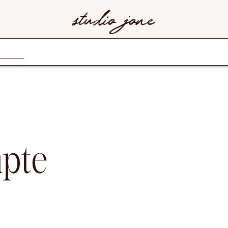
studio jone
pte