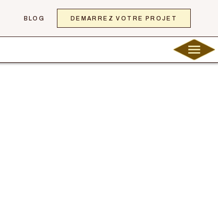
DÉMARREZ VOTRE PROJET
BLOG