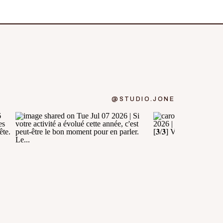
@STUDIO.JONE