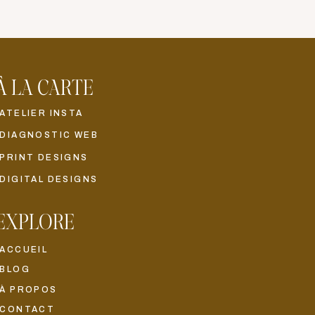
À LA CARTE
/ATELIER INSTA
/DIAGNOSTIC WEB
/PRINT DESIGNS
EXPLORE
EXPLORE
EXPLORE
/DIGITAL DESIGNS
/ACCUEIL
EXPLORE
/BLOG
/ACCUEIL
/À PROPOS
/BLOG
/CONTACT
/À PROPOS
/CONTACT