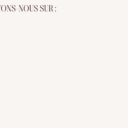
VONS-NOUS SUR :