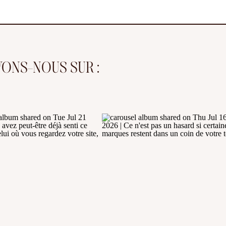
VONS-NOUS SUR :