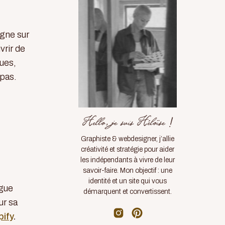
igne sur
vrir de
ques,
 pas.
Hello, je suis Héloïse !
Graphiste & webdesigner, j’allie
créativité et stratégie pour aider
les indépendants à vivre de leur
savoir-faire. Mon objectif : une
identité et un site qui vous
ngue
démarquent et convertissent.
ur sa
ify
.