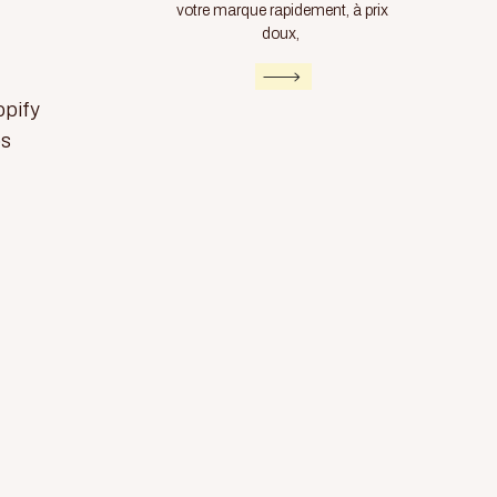
votre marque rapidement, à prix
doux,
opify
os