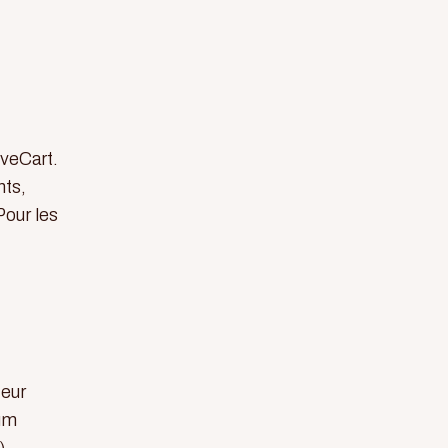
iveCart.
nts,
Pour les
teur
ium