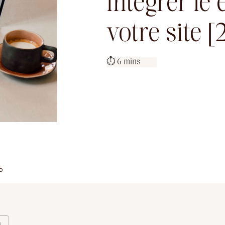
intégrer le
votre site [
5